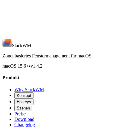
✓
✓
✓
✓
StackWM
Zonenbasiertes Fenstermanagement für macOS.
macOS 15.6
+
•
v
1.4.2
Produkt
Why StackWM
Konzept
Hotkeys
Szenen
Preise
Download
Changelog