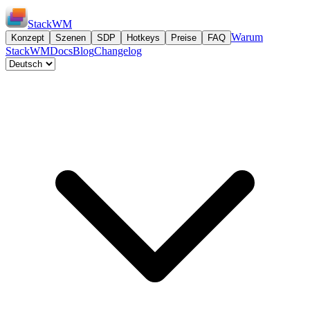
StackWM
Warum
Konzept
Szenen
SDP
Hotkeys
Preise
FAQ
StackWM
Docs
Blog
Changelog