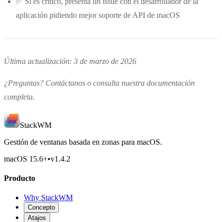
✅ Si es crítico, presenta un issue con el desarrollador de la
aplicación pidiendo mejor soporte de API de macOS
Última actualización: 3 de marzo de 2026
¿Preguntas?
Contáctanos
o consulta nuestra
documentación
completa
.
StackWM
Gestión de ventanas basada en zonas para macOS.
macOS 15.6
+
•
v
1.4.2
Producto
Why StackWM
Concepto
Atajos