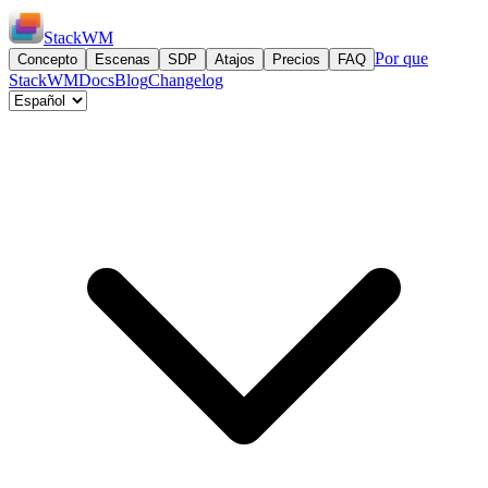
StackWM
Por que
Concepto
Escenas
SDP
Atajos
Precios
FAQ
StackWM
Docs
Blog
Changelog